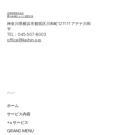
渓濱商事株式会社
(K:rest[クレスト]運営元)
神奈川県横浜市都筑区川和町1211-11 アデナ川和
1F
TEL：045-507-8003
office@keihin-s.jp
メニュー
ホーム
サービス内容
+α サービス
GRAND MENU