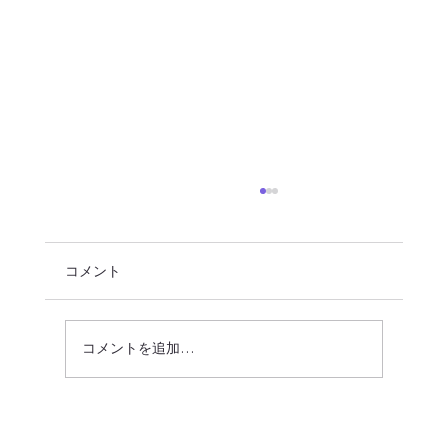
コメント
コメントを追加…
仕事のパフォーマンスが変わる！？時間
帯別「K:rest（クレスト）」活用術