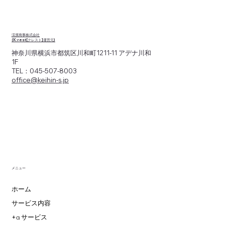
「もしも」の時、オフィスが避難所に。
K:rest（クレスト）が企業の防災・BCP対
策に繋がる理由
渓濱商事株式会社
(K:rest[クレスト]運営元)
神奈川県横浜市都筑区川和町1211-11 アデナ川和
1F
TEL：045-507-8003
office@keihin-s.jp
メニュー
ホーム
サービス内容
+α サービス