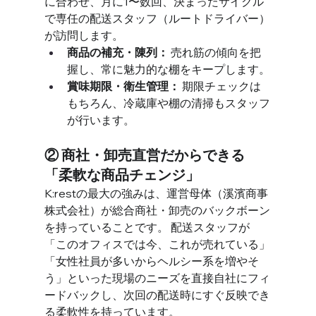
に合わせ、月に1〜数回、決まったサイクル
で専任の配送スタッフ（ルートドライバー）
が訪問します。
商品の補充・陳列：
 売れ筋の傾向を把
握し、常に魅力的な棚をキープします。
賞味期限・衛生管理：
 期限チェックは
もちろん、冷蔵庫や棚の清掃もスタッフ
が行います。
② 商社・卸売直営だからできる
「柔軟な商品チェンジ」
K:restの最大の強みは、運営母体（溪濱商事
株式会社）が総合商社・卸売のバックボーン
を持っていることです。 配送スタッフが
「このオフィスでは今、これが売れている」
「女性社員が多いからヘルシー系を増やそ
う」といった現場のニーズを直接自社にフィ
ードバックし、次回の配送時にすぐ反映でき
る柔軟性を持っています。