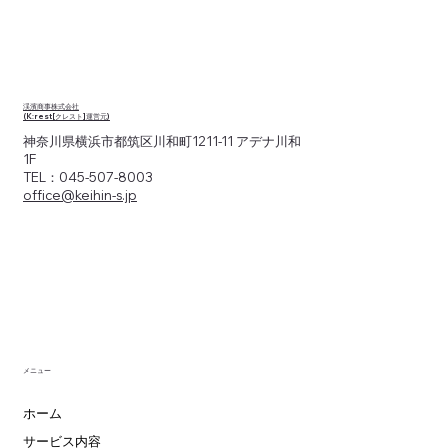
【相模原エリアで導入急増中！】なぜ
今、相模原のオフィスで「K:rest（クレス
ト）」が選ばれているのか？
渓濱商事株式会社
(K:rest[クレスト]運営元)
神奈川県横浜市都筑区川和町1211-11 アデナ川和
1F
TEL：045-507-8003
office@keihin-s.jp
メニュー
ホーム
サービス内容